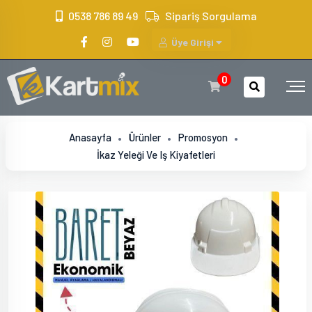
?>
0538 786 89 49
Sipariş Sorgulama
Üye Girişi
0
Anasayfa
Ürünler
Promosyon
İkaz Yeleği Ve Iş Kiyafetleri