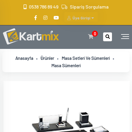
?>
0538 786 89 49
Sipariş Sorgulama
Üye Girişi
0
Anasayfa
Ürünler
Masa Setleri Ve Sümenleri
Masa Sümenleri