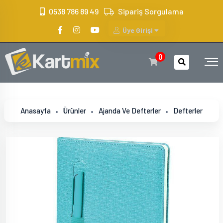
?>
0538 786 89 49
Sipariş Sorgulama
Üye Girişi
0
Anasayfa
Ürünler
Ajanda Ve Defterler
Defterler