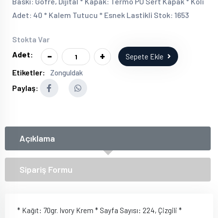
Baskı: Gofre, Dijital * Kapak: Termo PU Sert Kapak * Koli
Adet: 40 * Kalem Tutucu * Esnek Lastikli Stok: 1653
Stokta Var
-
+
Adet:
Sepete Ekle
Etiketler:
Zonguldak
Paylaş:
Açıklama
Sipariş Formu
* Kağıt: 70gr. Ivory Krem * Sayfa Sayısı: 224, Çizgili *