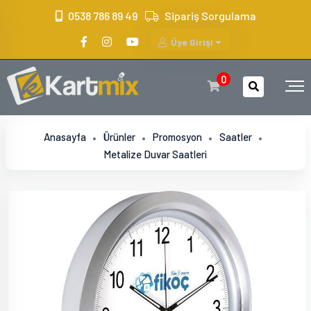
?>
0538 786 89 49
Sipariş Sorgulama
Üye Girişi
0
Anasayfa
Ürünler
Promosyon
Saatler
Metalize Duvar Saatleri