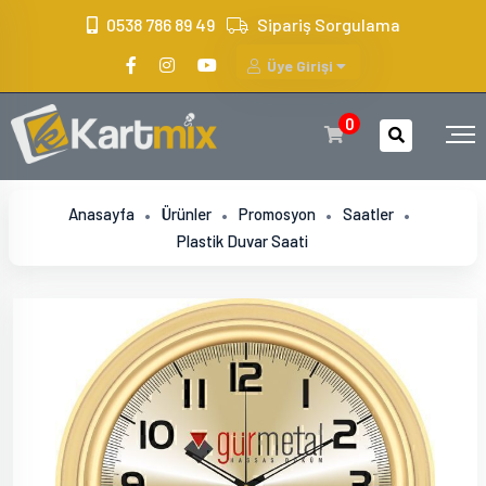
?>
0538 786 89 49
Sipariş Sorgulama
Üye Girişi
0
Anasayfa
Ürünler
Promosyon
Saatler
Plastik Duvar Saati