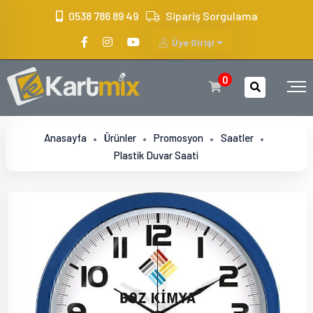
?>
0538 786 89 49
Sipariş Sorgulama
Üye Girişi
0
Anasayfa
Ürünler
Promosyon
Saatler
Plastik Duvar Saati