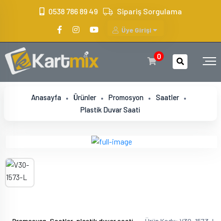
?>
0538 786 89 49
Sipariş Sorgulama
Üye Girişi
0
Anasayfa
Ürünler
Promosyon
Saatler
Plastik Duvar Saati
,
,
Promosyon
Saatler
plastik duvar saati
Ürün Kodu: V30-1573-L