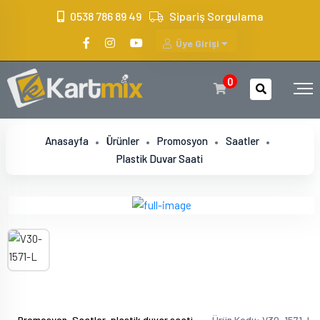
?>
0538 786 89 49
Sipariş Sorgulama
Üye Girişi
0
Anasayfa
Ürünler
Promosyon
Saatler
Plastik Duvar Saati
,
,
Promosyon
Saatler
plastik duvar saati
Ürün Kodu: V30-1571-L