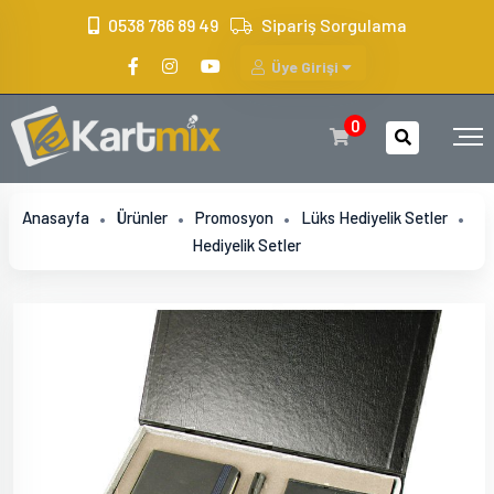
?>
0538 786 89 49
Sipariş Sorgulama
Üye Girişi
0
Anasayfa
Ürünler
Promosyon
Lüks Hediyelik Setler
Hediyelik Setler