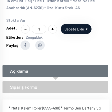
14 cm (İstiklal) * Deri Cüzdan Kartlık * Metal ve Deri
Anahtarlık (AN-6230) * Özel Kutu Stok: 46
Stokta Var
-
+
Adet:
Sepete Ekle
Etiketler:
Zonguldak
Paylaş:
Açıklama
Sipariş Formu
* Metal Kalem Roller (0555-490) * Termo Deri Defter 9,5 x