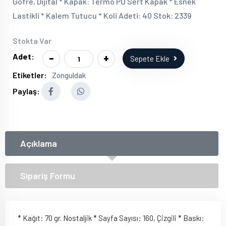
Gofre, Dijital * Kapak: Termo PU Sert Kapak * Esnek
Lastikli * Kalem Tutucu * Koli Adeti: 40 Stok: 2339
Stokta Var
-
+
Adet:
Sepete Ekle
Etiketler:
Zonguldak
Paylaş:
Açıklama
Sipariş Formu
* Kağıt: 70 gr. Nostaljik * Sayfa Sayısı: 160, Çizgili * Baskı: