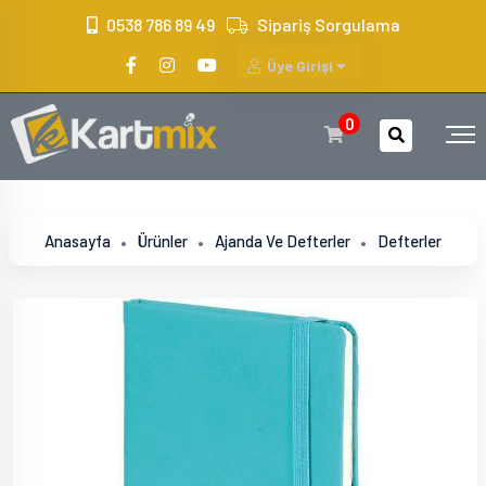
?>
0538 786 89 49
Sipariş Sorgulama
Üye Girişi
0
Anasayfa
Ürünler
Ajanda Ve Defterler
Defterler