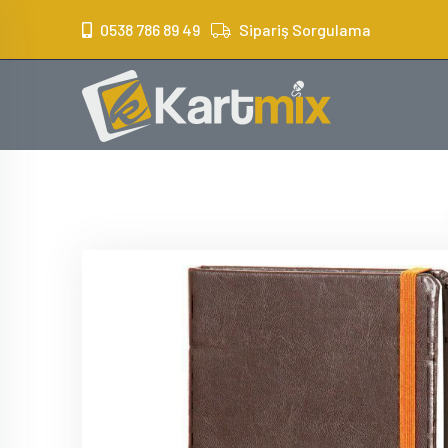
?>
0538 786 89 49
Sipariş Sorgulama