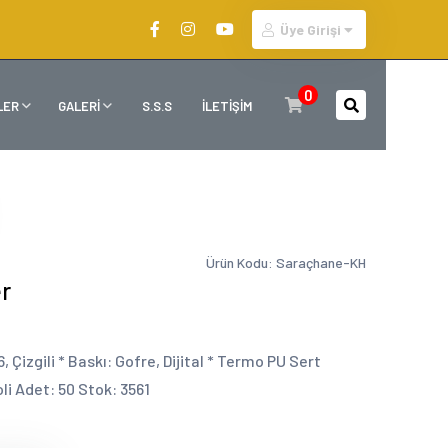
Üye Girişi
0
LER
GALERİ
S.S.S
İLETİŞİM
Ürün Kodu: Saraçhane-KH
r
, Çizgili * Baskı: Gofre, Dijital * Termo PU Sert
li Adet: 50 Stok: 3561