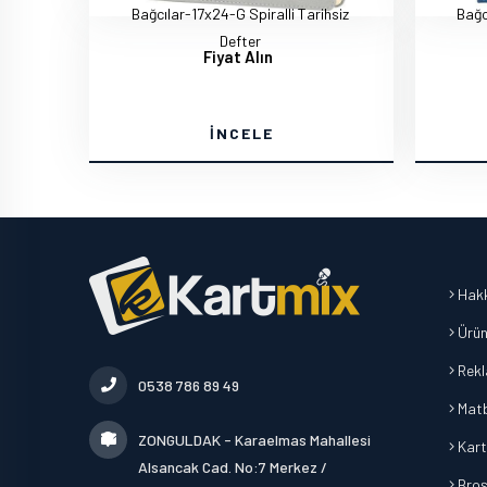
Bağcılar-17x24-G Spiralli Tarihsiz
Bağc
Defter
Fiyat Alın
İNCELE
Hakk
Ürün
Rek
0538 786 89 49
Mat
ZONGULDAK - Karaelmas Mahallesi
Kart
Alsancak Cad. No:7 Merkez /
Broşü