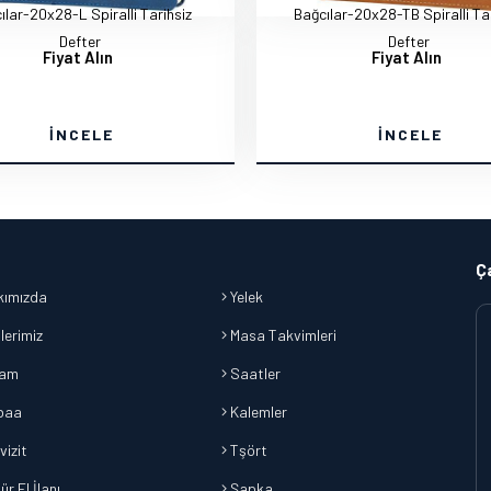
ılar-20x28-L Spiralli Tarihsiz
Bağcılar-20x28-TB Spiralli Tar
Defter
Defter
Fiyat Alın
Fiyat Alın
İNCELE
İNCELE
Ç
ımızda
Yelek
lerimiz
Masa Takvimleri
lam
Saatler
baa
Kalemler
vizit
Tşört
r El İlanı
Şapka