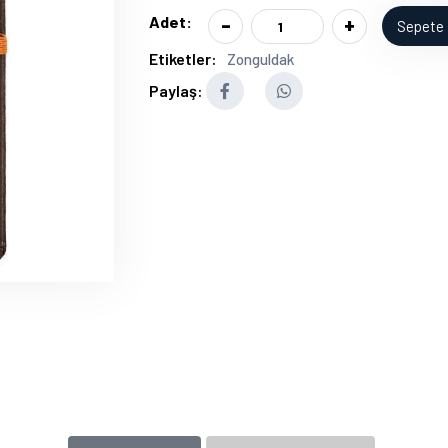
-
+
Adet:
Sepete 
Etiketler:
Zonguldak
Paylaş: