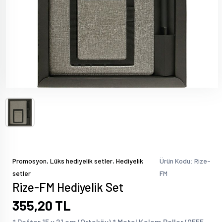
,
,
Promosyon
Lüks hediyelik setler
Hediyelik
Ürün Kodu: Rize-
setler
FM
Rize-FM Hediyelik Set
355,20 TL
* Defter 15 x 21 cm (Ortaköy) * Metal Kalem Roller (0555-