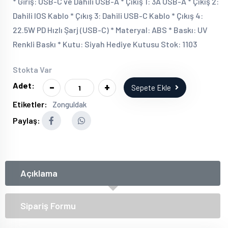
* Giriş: USB-C ve Dahili USB-A * Çıkış 1: 3A USB-A * Çıkış 2:
Dahili IOS Kablo * Çıkış 3: Dahili USB-C Kablo * Çıkış 4:
22.5W PD Hızlı Şarj (USB-C) * Materyal: ABS * Baskı: UV
Renkli Baskı * Kutu: Siyah Hediye Kutusu Stok: 1103
Stokta Var
-
+
Adet:
Sepete Ekle
Etiketler:
Zonguldak
Paylaş:
Açıklama
Sipariş Formu