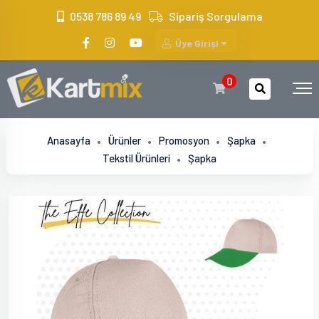
?>
0538 786 89 49
Sipariş Sorgulama
Üye Girişi
0
Anasayfa
Ürünler
Promosyon
Şapka
Tekstil Ürünleri
Şapka