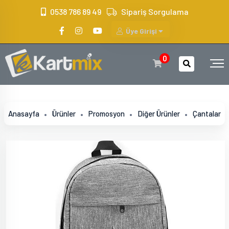
?>
0538 786 89 49
Sipariş Sorgulama
Üye Girişi
0
Anasayfa
Ürünler
Promosyon
Diğer Ürünler
Çantalar