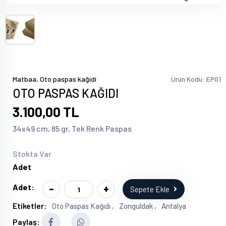
,
Matbaa
Oto paspas kağidi
Ürün Kodu: EPG1
OTO PASPAS KAĞIDI
3.100,00 TL
34x49 cm, 85 gr, Tek Renk Paspas
Stokta Var
Adet
-
+
Adet:
Sepete Ekle
Etiketler:
Oto Paspas Kağıdı ,
Zonguldak ,
Antalya
Paylaş: