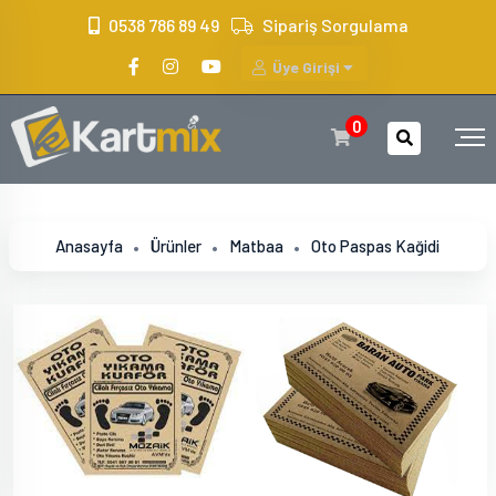
?>
0538 786 89 49
Sipariş Sorgulama
Üye Girişi
0
Anasayfa
Ürünler
Matbaa
Oto Paspas Kağidi