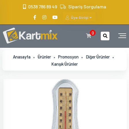
?>
0538 786 89 49
Sipariş Sorgulama
Üye Girişi
0
Anasayfa
Ürünler
Promosyon
Diğer Ürünler
Karışık Ürünler