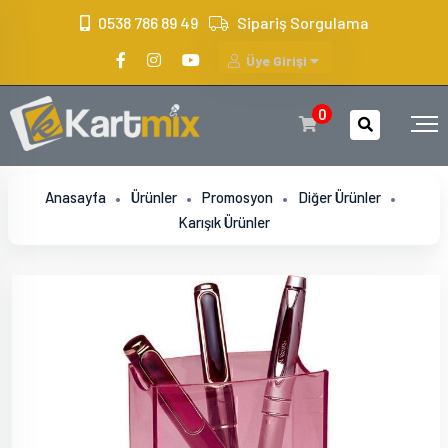
?>
0538 786 89 49
Sipariş Sorgulama
Üye Girişi
0
Anasayfa
Ürünler
Promosyon
Diğer Ürünler
Karışık Ürünler