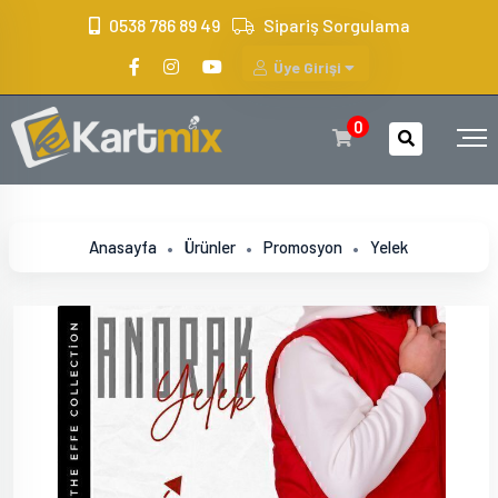
?>
0538 786 89 49
Sipariş Sorgulama
Üye Girişi
0
Anasayfa
Ürünler
Promosyon
Yelek