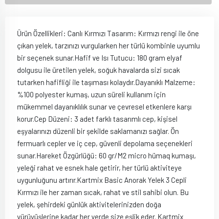
Ürün Özellikleri: Canlı Kırmızı Tasarım: Kırmızı rengi ile öne
çıkan yelek, tarzınızı vurgularken her türlü kombinle uyumlu
bir seçenek sunar.Hafif ve Isı Tutucu: 180 gram elyaf
dolgusu ile üretilen yelek, soğuk havalarda sizi sıcak
tutarken hafifliği ile taşıması kolaydır.Dayanıklı Malzeme:
%100 polyester kumaş, uzun süreli kullanım için
mükemmel dayanıklılık sunar ve çevresel etkenlere karşı
korur.Cep Düzeni: 3 adet farklı tasarımlı cep, kişisel
eşyalarınızı düzenli bir şekilde saklamanızı sağlar. Ön
fermuarlı cepler ve iç cep, güvenli depolama seçenekleri
sunar.Hareket Özgürlüğü: 60 gr/M2 micro hümaq kumaşı,
yeleği rahat ve esnek hale getirir, her türlü aktiviteye
uygunluğunu artırır.Kartmix Basic Anorak Yelek 3 Cepli
Kırmızı ile her zaman sıcak, rahat ve stil sahibi olun. Bu
yelek, şehirdeki günlük aktivitelerinizden doğa
yürüyüşlerine kadar her yerde size eşlik eder. Kartmix