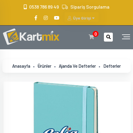
?>
0538 786 89 49
Sipariş Sorgulama
Üye Girişi
0
Anasayfa
Ürünler
Ajanda Ve Defterler
Defterler