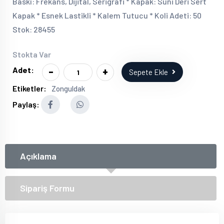
Baskı: Frekans, Dijital, Serigrafi * Kapak: Suni Deri Sert
Kapak * Esnek Lastikli * Kalem Tutucu * Koli Adeti: 50
Stok: 28455
Stokta Var
-
+
Adet:
Sepete Ekle
Etiketler:
Zonguldak
Paylaş:
Açıklama
Sipariş Formu