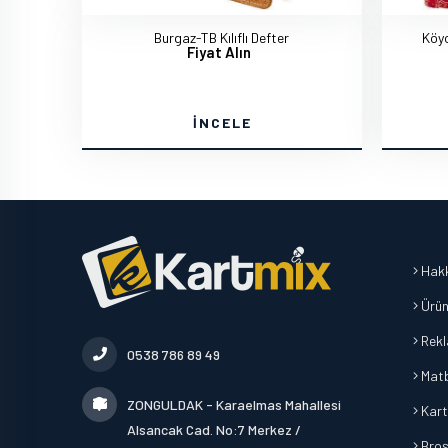
Burgaz-TB Kılıflı Defter
Köyc
Fiyat Alın
İNCELE
Hakk
Ürün
Rek
0538 786 89 49
Mat
ZONGULDAK - Karaelmas Mahallesi
Kart
Alsancak Cad. No:7 Merkez /
Broşü