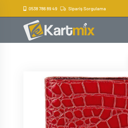
?>
0538 786 89 49
Sipariş Sorgulama