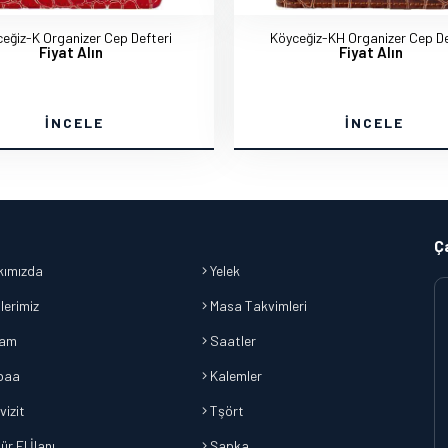
eğiz-K Organizer Cep Defteri
Köyceğiz-KH Organizer Cep De
Fiyat Alın
Fiyat Alın
İNCELE
İNCELE
Ç
ımızda
Yelek
lerimiz
Masa Takvimleri
lam
Saatler
baa
Kalemler
vizit
Tşört
r El İlanı
Şapka