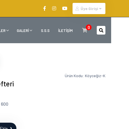
Üye Girişi
0
LER
GALERİ
S.S.S
İLETİŞİM
Ürün Kodu: Köyceğiz-K
fteri
: 600
Ekle