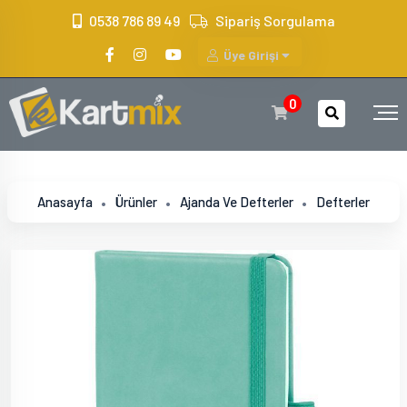
?>
0538 786 89 49
Sipariş Sorgulama
Üye Girişi
0
Anasayfa
Ürünler
Ajanda Ve Defterler
Defterler