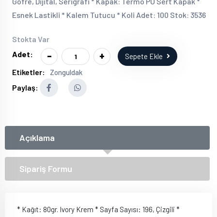
Gofre, Dijital, Serigrafi * Kapak: Termo PU Sert Kapak *
Esnek Lastikli * Kalem Tutucu * Koli Adet: 100 Stok: 3536
Stokta Var
-
+
Adet:
Sepete Ekle
Etiketler:
Zonguldak
Paylaş:
Açıklama
Sipariş Formu
* Kağıt: 80gr. Ivory Krem * Sayfa Sayısı: 196, Çizgili *