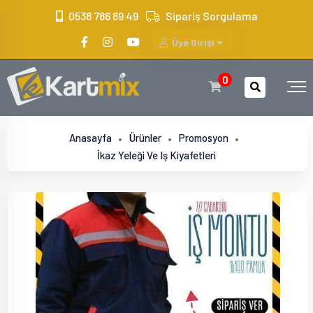
?>
0538 786 89 49
Sipariş Sorgulama
Üye Girişi
0
Anasayfa
Ürünler
Promosyon
İkaz Yeleği Ve Iş Kiyafetleri