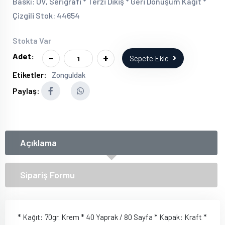
Baskı: UV, Serigrafi * Terzi Dikiş * Geri Dönüşüm Kağıt *
Çizgili Stok: 44654
Stokta Var
-
+
Adet:
Sepete Ekle
Etiketler:
Zonguldak
Paylaş:
Açıklama
Sipariş Formu
* Kağıt: 70gr. Krem * 40 Yaprak / 80 Sayfa * Kapak: Kraft *