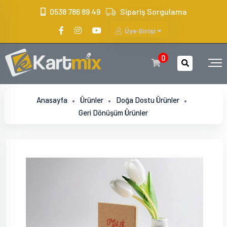
?>
0538 786 89 49
Sipariş Sorgulama
Üye Girişi
0
Anasayfa
Ürünler
Doğa Dostu Ürünler
Geri Dönüşüm Ürünler