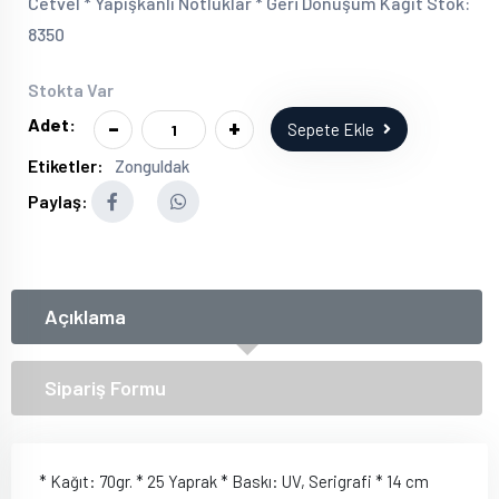
Cetvel * Yapışkanlı Notluklar * Geri Dönüşüm Kağıt Stok:
8350
Stokta Var
-
+
Adet:
Sepete Ekle
Etiketler:
Zonguldak
Paylaş:
Açıklama
Sipariş Formu
* Kağıt: 70gr. * 25 Yaprak * Baskı: UV, Serigrafi * 14 cm