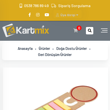
?>
0538 786 89 49
Sipariş Sorgulama
Üye Girişi
0
Anasayfa
Ürünler
Doğa Dostu Ürünler
Geri Dönüşüm Ürünler