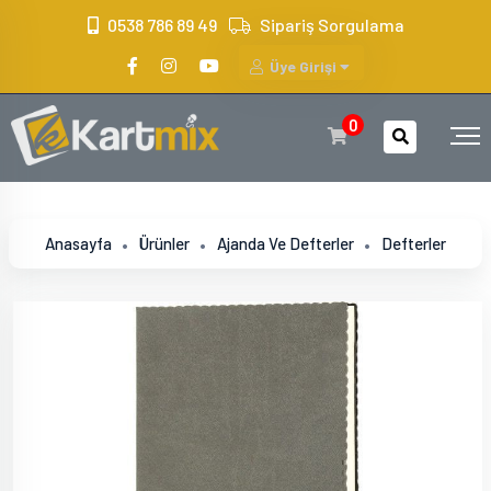
?>
0538 786 89 49
Sipariş Sorgulama
Üye Girişi
0
Anasayfa
Ürünler
Ajanda Ve Defterler
Defterler