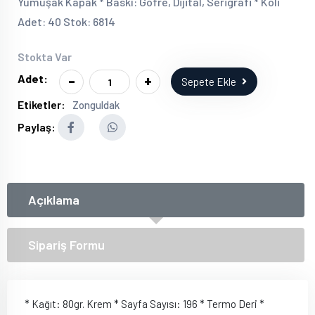
Yumuşak Kapak * Baskı: Gofre, Dijital, Serigrafi * Koli
Adet: 40 Stok: 6814
Stokta Var
-
+
Adet:
Sepete Ekle
Etiketler:
Zonguldak
Paylaş:
Açıklama
Sipariş Formu
* Kağıt: 80gr. Krem * Sayfa Sayısı: 196 * Termo Deri *