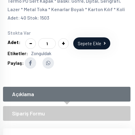
Termo PU Sert Kapak * Baskı: Gofre, Dijital, Serigrafi,
Lazer * Metal Toka * Kenarlar Boyalı * Karton Kılıf * Koli
Adet: 40 Stok: 1503
Stokta Var
-
+
Adet:
Sepete Ekle
Etiketler:
Zonguldak
Paylaş:
Açıklama
Sipariş Formu