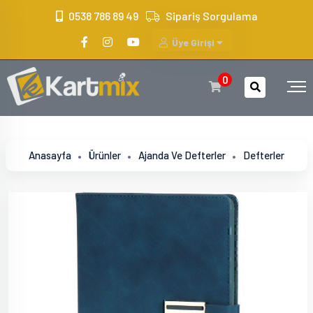
?>
0538 786 89 49
Sipariş Sorgulama
Üye Girişi
0
Anasayfa
Ürünler
Ajanda Ve Defterler
Defterler