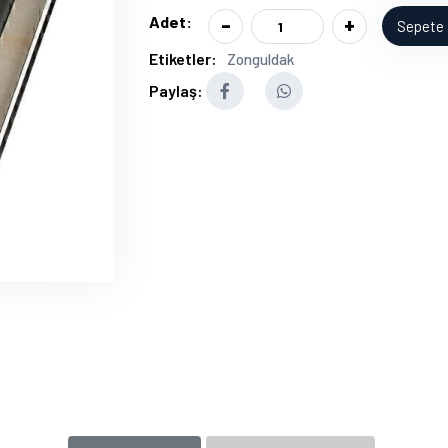
-
+
Adet:
Sepete 
Etiketler:
Zonguldak
Paylaş: