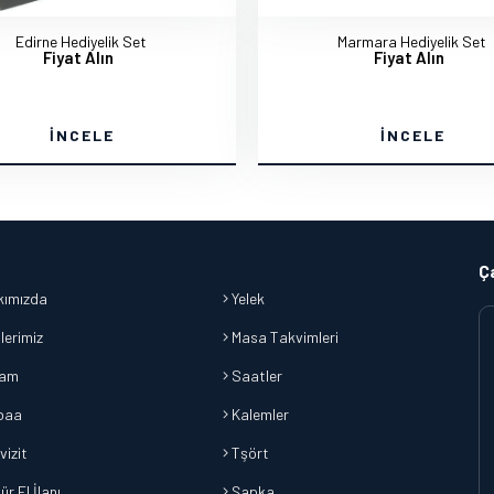
Edirne Hediyelik Set
Marmara Hediyelik Set
Fiyat Alın
Fiyat Alın
İNCELE
İNCELE
Ç
ımızda
Yelek
lerimiz
Masa Takvimleri
lam
Saatler
baa
Kalemler
vizit
Tşört
r El İlanı
Şapka