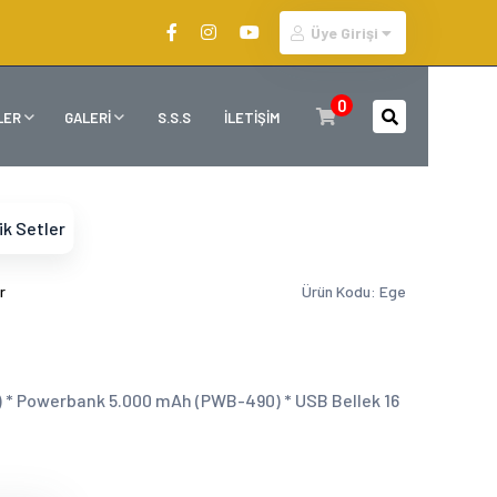
Üye Girişi
0
LER
GALERİ
S.S.S
İLETİŞİM
ik Setler
r
Ürün Kodu: Ege
ü) * Powerbank 5.000 mAh (PWB-490) * USB Bellek 16