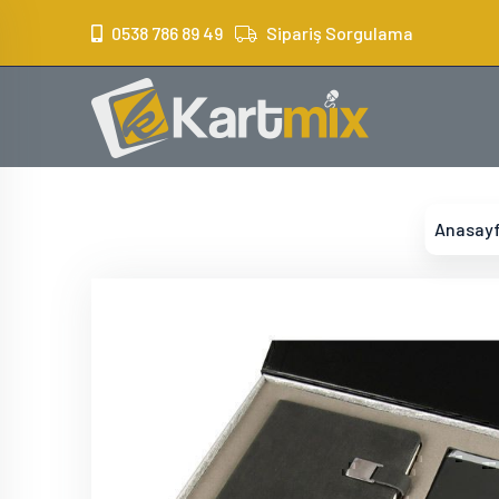
?>
0538 786 89 49
Sipariş Sorgulama
Anasay