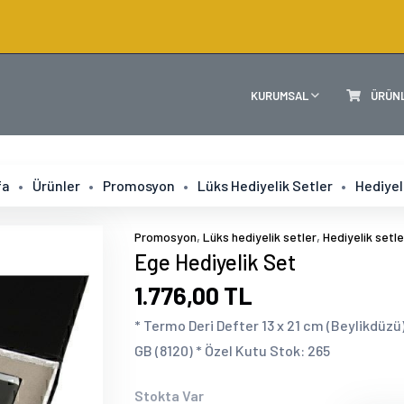
KURUMSAL
ÜRÜN
fa
Ürünler
Promosyon
Lüks Hediyelik Setler
Hediyel
,
,
Promosyon
Lüks hediyelik setler
Hediyelik setle
Ege Hediyelik Set
1.776,00 TL
* Termo Deri Defter 13 x 21 cm (Beylikdüz
GB (8120) * Özel Kutu Stok: 265
Stokta Var