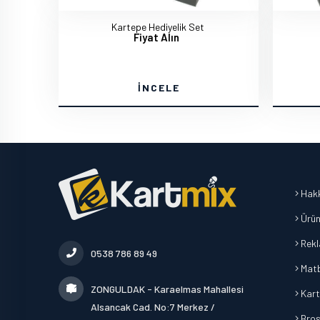
Kartepe Hediyelik Set
Fiyat Alın
İNCELE
Hakk
Ürün
Rek
0538 786 89 49
Mat
ZONGULDAK - Karaelmas Mahallesi
Kart
Alsancak Cad. No:7 Merkez /
Broşü