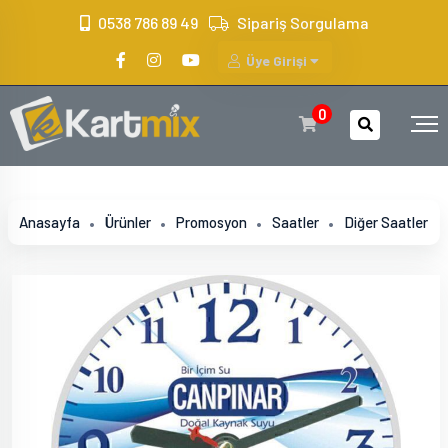
?>
0538 786 89 49
Sipariş Sorgulama
Üye Girişi
0
Anasayfa
Ürünler
Promosyon
Saatler
Diğer Saatler