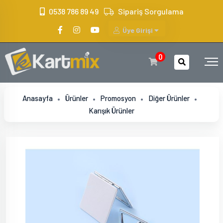
?>
0538 786 89 49
Sipariş Sorgulama
Üye Girişi
0
Anasayfa
Ürünler
Promosyon
Diğer Ürünler
Karışık Ürünler