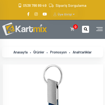
?>
0538 786 89 49
Sipariş Sorgulama
Üye Girişi
0
Anasayfa
Ürünler
Promosyon
Anahtarlıklar