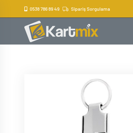
?>
0538 786 89 49
Sipariş Sorgulama