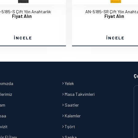
-5185-S Çift Yön Anahtarlık
AN-5185-SR Çift Yön Anahta
Fiyat Alın
Fiyat Alın
İNCELE
İNCELE
Ç
ımızda
Yelek
lerimiz
Masa Takvimleri
lam
Saatler
baa
Kalemler
vizit
Tşört
r El İlanı
Şapka