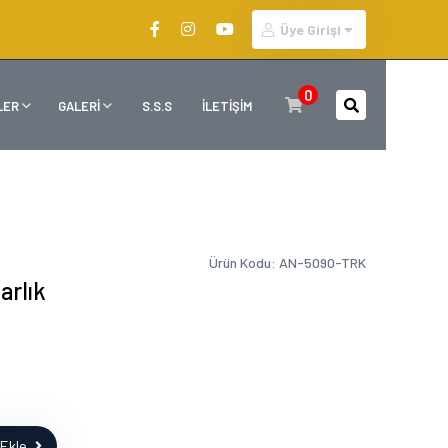
Üye Girişi
0
LER
GALERİ
S.S.S
İLETİŞİM
Ürün Kodu: AN-5090-TRK
arlık
Ekle