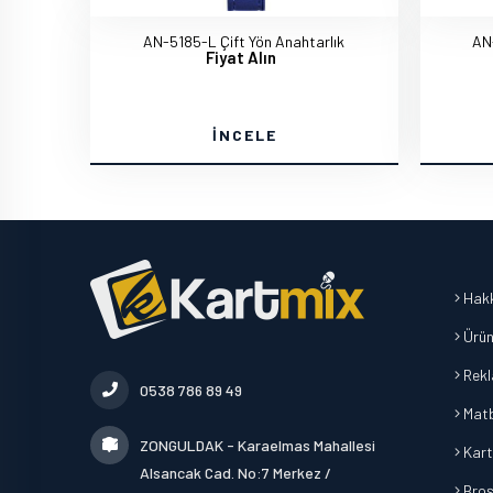
AN-5185-L Çift Yön Anahtarlık
AN
Fiyat Alın
İNCELE
Hakk
Ürün
Rek
0538 786 89 49
Mat
ZONGULDAK - Karaelmas Mahallesi
Kart
Alsancak Cad. No:7 Merkez /
Broşü