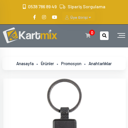
?>
0538 786 89 49
Sipariş Sorgulama
Üye Girişi
0
Anasayfa
Ürünler
Promosyon
Anahtarlıklar