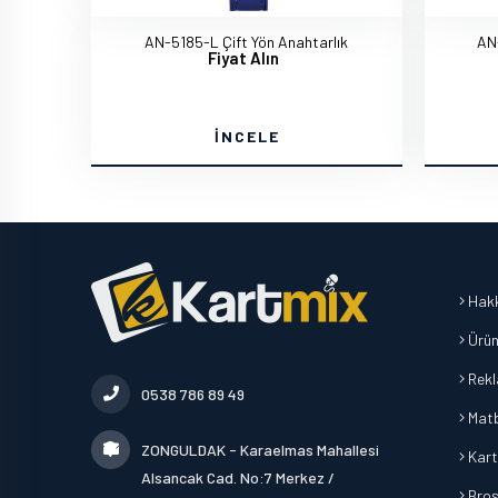
AN-5185-L Çift Yön Anahtarlık
AN
Fiyat Alın
İNCELE
Hakk
Ürün
Rek
0538 786 89 49
Mat
ZONGULDAK - Karaelmas Mahallesi
Kart
Alsancak Cad. No:7 Merkez /
Broşü