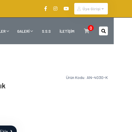
Üye Girişi
0
LER
GALERİ
S.S.S
İLETİŞİM
Ürün Kodu: AN-4030-K
ık
Ekle