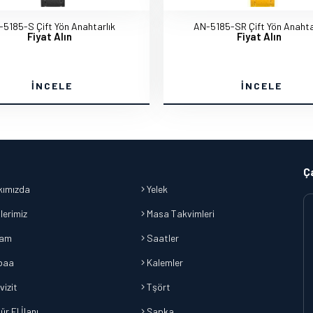
-5185-S Çift Yön Anahtarlık
AN-5185-SR Çift Yön Anahta
Fiyat Alın
Fiyat Alın
İNCELE
İNCELE
Ç
ımızda
Yelek
lerimiz
Masa Takvimleri
lam
Saatler
baa
Kalemler
vizit
Tşört
r El İlanı
Şapka