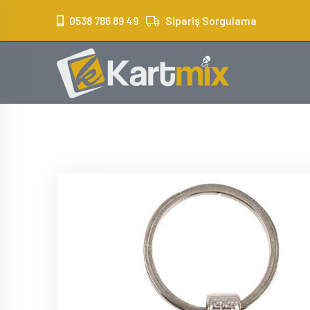
?>
0538 786 89 49
Sipariş Sorgulama