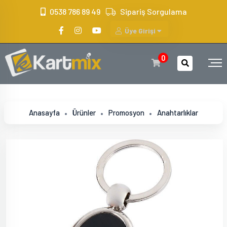
?>
0538 786 89 49
Sipariş Sorgulama
Üye Girişi
0
Anasayfa
Ürünler
Promosyon
Anahtarlıklar