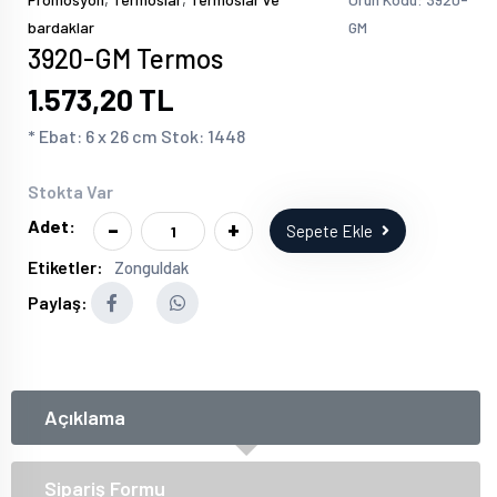
bardaklar
GM
3920-GM Termos
1.573,20 TL
* Ebat: 6 x 26 cm Stok: 1448
Stokta Var
-
+
Adet:
Sepete Ekle
Etiketler:
Zonguldak
Paylaş:
Açıklama
Sipariş Formu