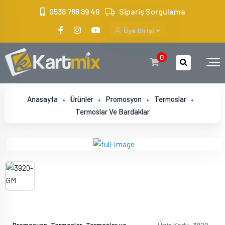
?>
0538 786 89 49
Sipariş Sorgulama
Üye Girişi
0
Anasayfa
Ürünler
Promosyon
Termoslar
Termoslar Ve Bardaklar
,
,
Promosyon
Termoslar
Termoslar ve
Ürün Kodu: 3920-