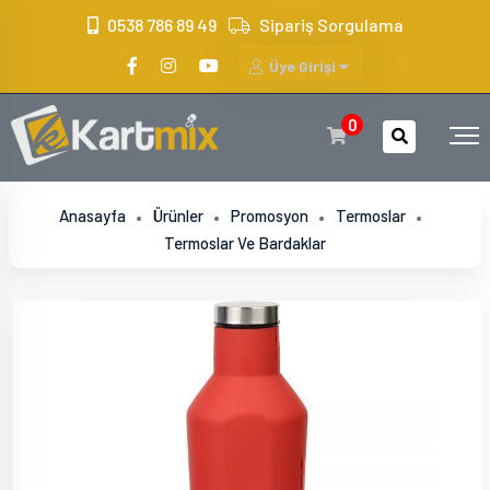
?>
0538 786 89 49
Sipariş Sorgulama
Üye Girişi
0
Anasayfa
Ürünler
Promosyon
Termoslar
Termoslar Ve Bardaklar