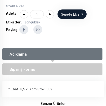
Stokta Var
-
+
Adet:
Sepete Ekle
Etiketler:
Zonguldak
Paylaş:
Açıklama
Sipariş Formu
* Ebat: 8,5 x 17 cm Stok: 562
Benzer Ürünler