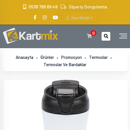
?>
0538 786 89 49
Sipariş Sorgulama
Üye Girişi
0
Anasayfa
Ürünler
Promosyon
Termoslar
Termoslar Ve Bardaklar