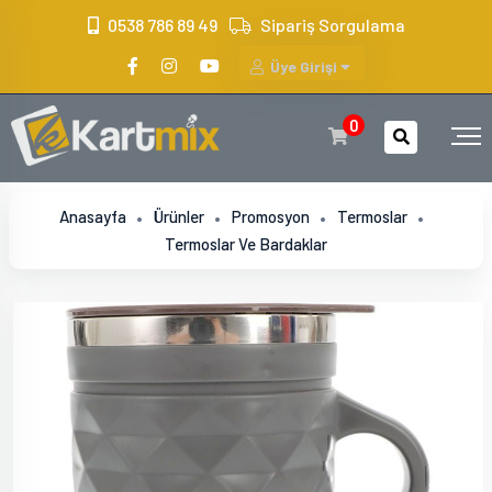
?>
0538 786 89 49
Sipariş Sorgulama
Üye Girişi
0
Anasayfa
Ürünler
Promosyon
Termoslar
Termoslar Ve Bardaklar