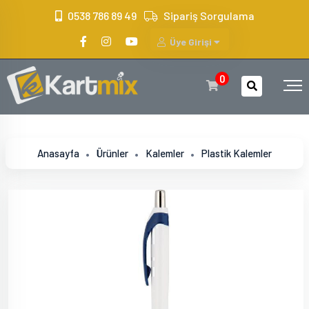
?>
0538 786 89 49
Sipariş Sorgulama
Üye Girişi
0
Anasayfa
Ürünler
Kalemler
Plastik Kalemler