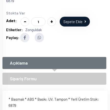
6879
Stokta Var
-
+
Adet:
Sepete Ekle
Etiketler:
Zonguldak
Paylaş:
Açıklama
Sipariş Formu
* Basmalı * ABS * Baskı: UV, Tampon * Yerli Üretim Stok:
6879