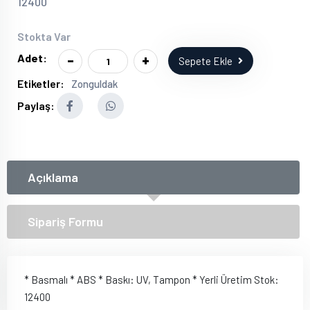
12400
Stokta Var
-
+
Adet:
Sepete Ekle
Etiketler:
Zonguldak
Paylaş:
Açıklama
Sipariş Formu
* Basmalı * ABS * Baskı: UV, Tampon * Yerli Üretim Stok:
12400