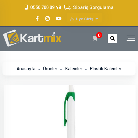
?>
0538 786 89 49
Sipariş Sorgulama
Üye Girişi
0
Anasayfa
Ürünler
Kalemler
Plastik Kalemler