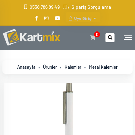
?>
0538 786 89 49
Sipariş Sorgulama
Üye Girişi
0
Anasayfa
Ürünler
Kalemler
Metal Kalemler