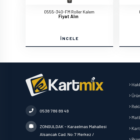
0555-340-FM Roller Kalem
Fiyat Alın
İNCELE
Hakk
Ürün
Rek
0538 786 89 49
Mat
ZONGULDAK - Karaelmas Mahallesi
Kart
Alsancak Cad. No:7 Merkez /
Broşü