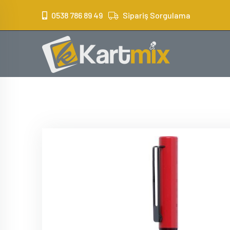
?>
0538 786 89 49
Sipariş Sorgulama