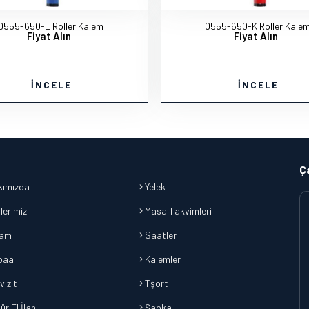
0555-650-L Roller Kalem
0555-650-K Roller Kale
Fiyat Alın
Fiyat Alın
İNCELE
İNCELE
Ç
ımızda
Yelek
lerimiz
Masa Takvimleri
lam
Saatler
baa
Kalemler
vizit
Tşört
r El İlanı
Şapka