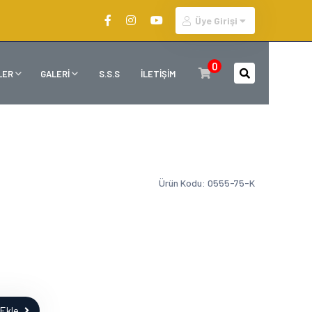
Üye Girişi
0
LER
GALERİ
S.S.S
İLETİŞİM
Ürün Kodu: 0555-75-K
Ekle