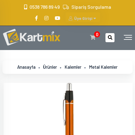
?>
0538 786 89 49
Sipariş Sorgulama
Üye Girişi
0
Anasayfa
Ürünler
Kalemler
Metal Kalemler