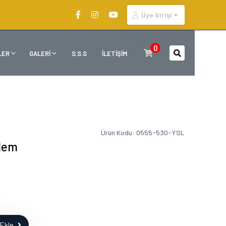
Üye Girişi
0
LER
GALERİ
S.S.S
İLETİŞİM
Ürün Kodu: 0555-530-YSL
lem
Ekle