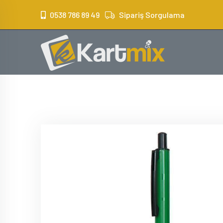
?>
0538 786 89 49
Sipariş Sorgulama