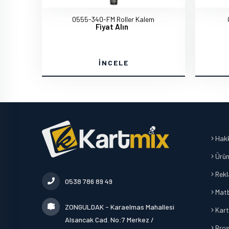
0555-340-FM Roller Kalem
Fiyat Alın
İNCELE
Hakk
Ürün
Rek
0538 786 89 49
Mat
ZONGULDAK - Karaelmas Mahallesi
Kart
Alsancak Cad. No:7 Merkez /
Broşü