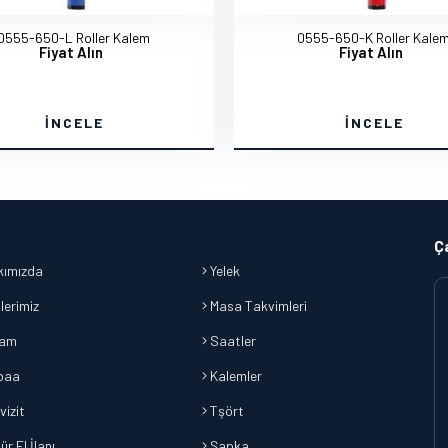
0555-650-L Roller Kalem
0555-650-K Roller Kale
Fiyat Alın
Fiyat Alın
İNCELE
İNCELE
Ç
ımızda
Yelek
lerimiz
Masa Takvimleri
lam
Saatler
baa
Kalemler
vizit
Tşört
r El İlanı
Şapka