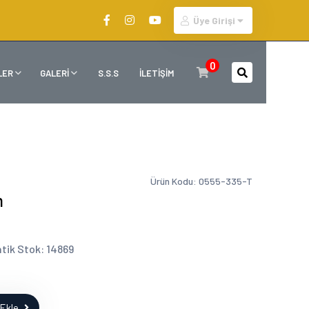
Üye Girişi
0
LER
GALERİ
S.S.S
İLETİŞİM
Ürün Kodu: 0555-335-T
m
tik Stok: 14869
Ekle