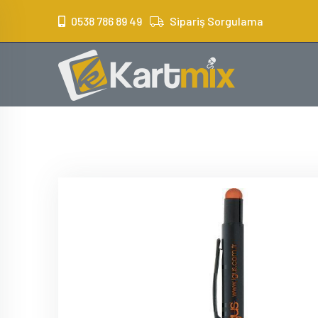
?>
0538 786 89 49
Sipariş Sorgulama