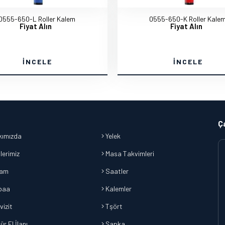
0555-650-L Roller Kalem
0555-650-K Roller Kale
Fiyat Alın
Fiyat Alın
İNCELE
İNCELE
Ç
ımızda
Yelek
lerimiz
Masa Takvimleri
lam
Saatler
baa
Kalemler
vizit
Tşört
r El İlanı
Şapka