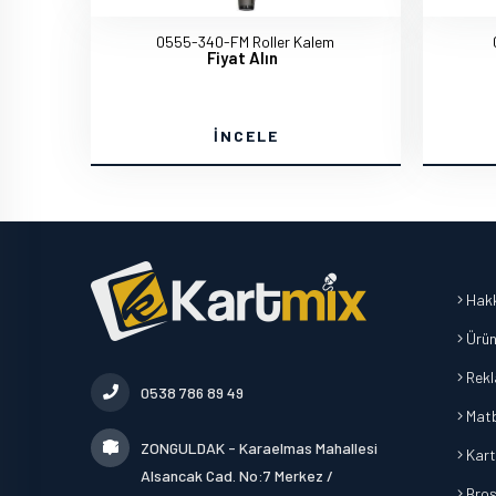
0555-340-FM Roller Kalem
Fiyat Alın
İNCELE
Hakk
Ürün
Rek
0538 786 89 49
Mat
ZONGULDAK - Karaelmas Mahallesi
Kart
Alsancak Cad. No:7 Merkez /
Broşü