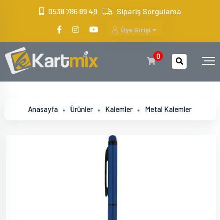
?>
0538 786 89 49
Sipariş Sorgulama
Üye Girişi
0
Anasayfa
Ürünler
Kalemler
Metal Kalemler