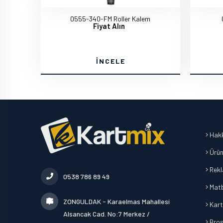
0555-340-FM Roller Kalem
Fiyat Alın
İNCELE
Hakk
Ürün
Rek
0538 786 89 49
Mat
ZONGULDAK - Karaelmas Mahallesi
Kart
Alsancak Cad. No:7 Merkez /
Broşü