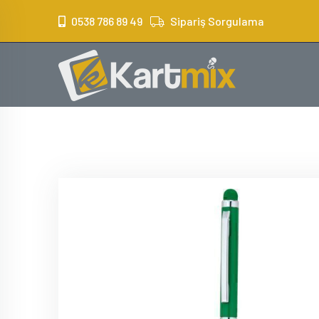
?>
0538 786 89 49
Sipariş Sorgulama