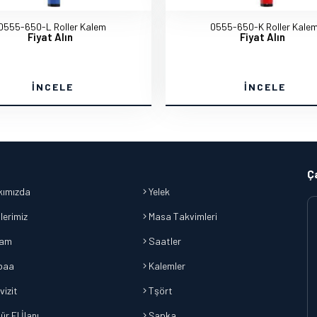
0555-650-L Roller Kalem
0555-650-K Roller Kale
Fiyat Alın
Fiyat Alın
İNCELE
İNCELE
Ç
ımızda
Yelek
lerimiz
Masa Takvimleri
lam
Saatler
baa
Kalemler
vizit
Tşört
r El İlanı
Şapka