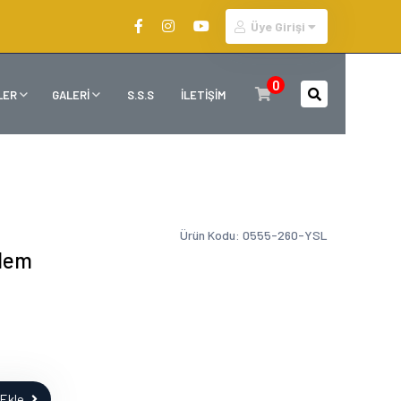
Üye Girişi
0
LER
GALERİ
S.S.S
İLETİŞİM
Ürün Kodu: 0555-260-YSL
lem
Ekle