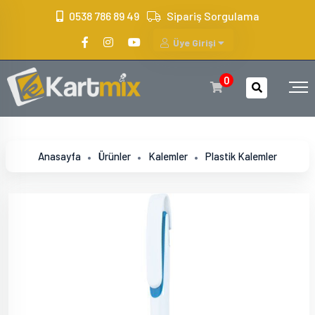
?>
0538 786 89 49
Sipariş Sorgulama
Üye Girişi
0
Anasayfa
Ürünler
Kalemler
Plastik Kalemler