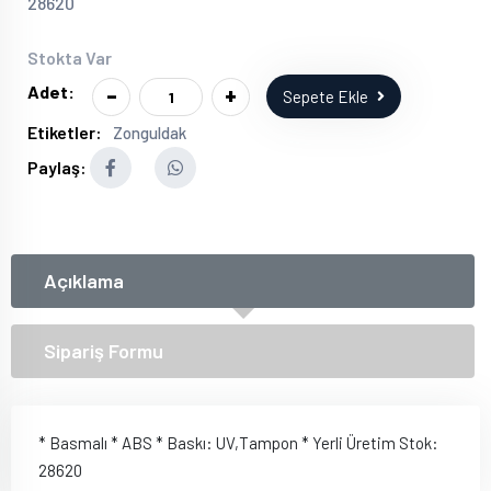
28620
Stokta Var
-
+
Adet:
Sepete Ekle
Etiketler:
Zonguldak
Paylaş:
Açıklama
Sipariş Formu
* Basmalı * ABS * Baskı: UV,Tampon * Yerli Üretim Stok:
28620