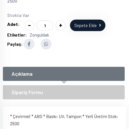
2500
Stokta Var
-
+
Adet:
Sepete Ekle
Etiketler:
Zonguldak
Paylaş:
Açıklama
Sipariş Formu
* Çevirmeli * ABS * Baskı: UV, Tampon * Yerli Üretim Stok:
2500