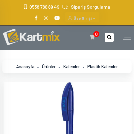
?>
0538 786 89 49
Sipariş Sorgulama
Üye Girişi
0
Anasayfa
Ürünler
Kalemler
Plastik Kalemler